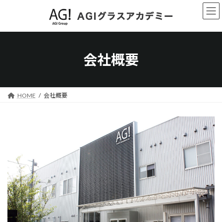
コ
ナ
ン
ビ
テ
ゲ
ン
ー
ツ
シ
へ
ョ
会社概要
ス
ン
キ
に
ッ
移
プ
動
HOME
会社概要